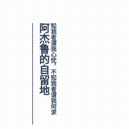
阿杰鲁的自留地
知我者谓我心忧，不知我者谓我何求